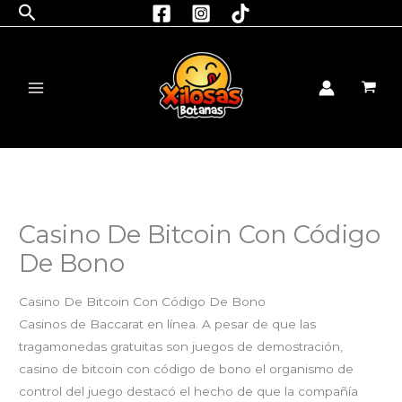
Buscar
Ir
al
contenido
Casino De Bitcoin Con Código
De Bono
Casino De Bitcoin Con Código De Bono
Casinos de Baccarat en línea.
A pesar de que las
tragamonedas gratuitas son juegos de demostración,
casino de bitcoin con código de bono el organismo de
control del juego destacó el hecho de que la compañía