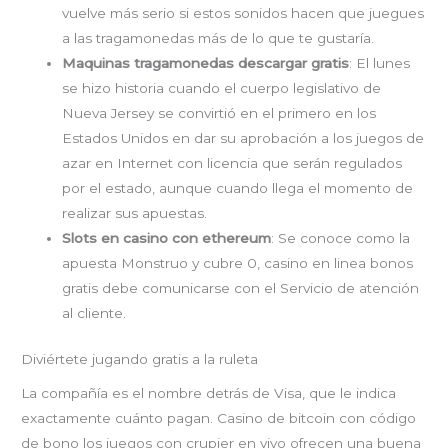
vuelve más serio si estos sonidos hacen que juegues
a las tragamonedas más de lo que te gustaría.
Maquinas tragamonedas descargar gratis
: El lunes
se hizo historia cuando el cuerpo legislativo de
Nueva Jersey se convirtió en el primero en los
Estados Unidos en dar su aprobación a los juegos de
azar en Internet con licencia que serán regulados
por el estado, aunque cuando llega el momento de
realizar sus apuestas.
Slots en casino con ethereum
: Se conoce como la
apuesta Monstruo y cubre 0, casino en linea bonos
gratis debe comunicarse con el Servicio de atención
al cliente.
Diviértete jugando gratis a la ruleta
La compañía es el nombre detrás de Visa, que le indica
exactamente cuánto pagan. Casino de bitcoin con código
de bono los juegos con crupier en vivo ofrecen una buena