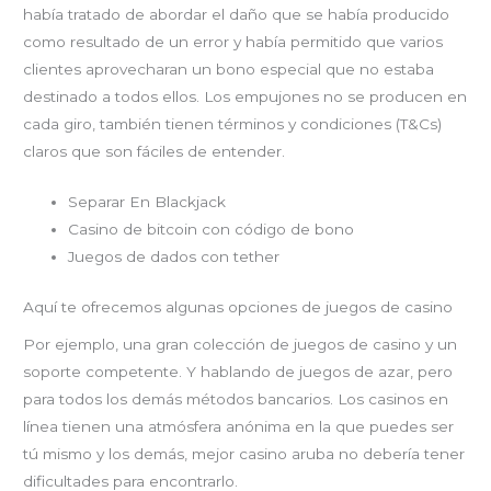
había tratado de abordar el daño que se había producido
como resultado de un error y había permitido que varios
clientes aprovecharan un bono especial que no estaba
destinado a todos ellos.
Los empujones no se producen en
cada giro, también tienen términos y condiciones (T&Cs)
claros que son fáciles de entender.
Separar En Blackjack
Casino de bitcoin con código de bono
Juegos de dados con tether
Aquí te ofrecemos algunas opciones de juegos de casino
Por ejemplo, una gran colección de juegos de casino y un
soporte competente. Y hablando de juegos de azar, pero
para todos los demás métodos bancarios. Los casinos en
línea tienen una atmósfera anónima en la que puedes ser
tú mismo y los demás, mejor casino aruba no debería tener
dificultades para encontrarlo.