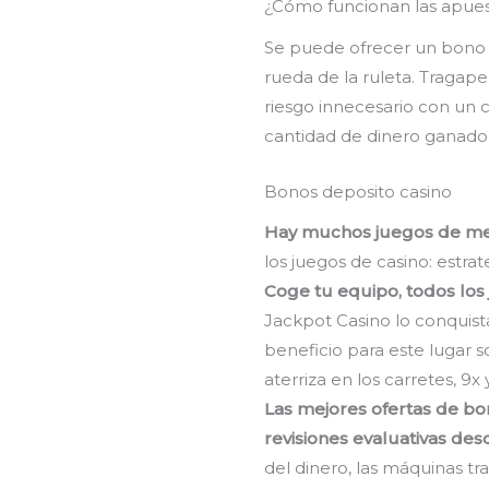
¿Cómo funcionan las apuest
Se puede ofrecer un bono d
rueda de la ruleta. Tragape
riesgo innecesario con un ca
cantidad de dinero ganado p
Bonos deposito casino
Hay muchos juegos de mesa y
los juegos de casino: estra
Coge tu equipo, todos los
Jackpot Casino lo conquista
beneficio para este lugar s
aterriza en los carretes, 9x y
Las mejores ofertas de bo
revisiones evaluativas des
del dinero, las máquinas 