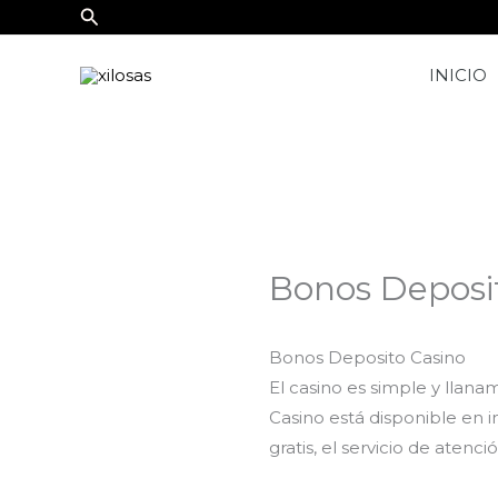
Buscar
Ir
al
contenido
INICIO
Bonos Deposi
Bonos Deposito Casino
El casino es simple y llan
Casino está disponible en i
gratis, el servicio de atenc