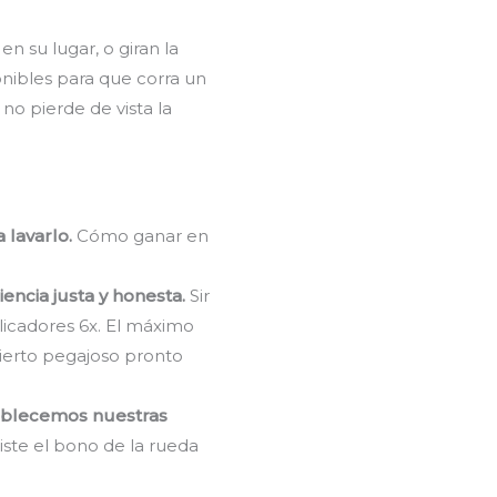
 su lugar, o giran la
onibles para que corra un
 no pierde de vista la
a lavarlo.
Cómo ganar en
encia justa y honesta.
Sir
plicadores 6x. El máximo
sierto pegajoso pronto
tablecemos nuestras
iste el bono de la rueda