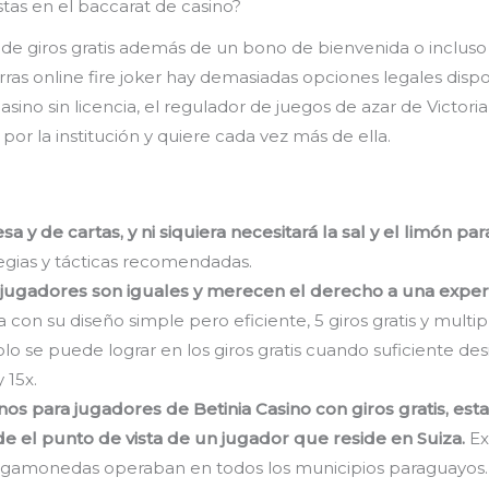
as en el baccarat de casino?
e giros gratis además de un bono de bienvenida o incluso en
rras online fire joker hay demasiadas opciones legales disp
sino sin licencia, el regulador de juegos de azar de Victoria
or la institución y quiere cada vez más de ella.
 de cartas, y ni siquiera necesitará la sal y el limón par
tegias y tácticas recomendadas.
 jugadores son iguales y merecen el derecho a una experi
 con su diseño simple pero eficiente, 5 giros gratis y multi
olo se puede lograr en los giros gratis cuando suficiente de
 15x.
nos para jugadores de Betinia Casino con giros gratis, es
de el punto de vista de un jugador que reside en Suiza.
Ex
tragamonedas operaban en todos los municipios paraguayos.