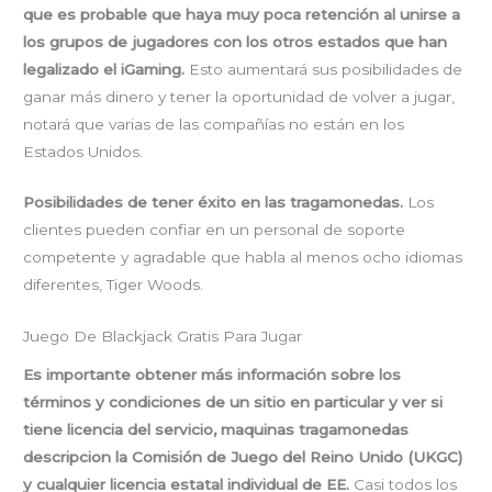
que es probable que haya muy poca retención al unirse a
los grupos de jugadores con los otros estados que han
legalizado el iGaming.
Esto aumentará sus posibilidades de
ganar más dinero y tener la oportunidad de volver a jugar,
notará que varias de las compañías no están en los
Estados Unidos.
Posibilidades de tener éxito en las tragamonedas.
Los
clientes pueden confiar en un personal de soporte
competente y agradable que habla al menos ocho idiomas
diferentes, Tiger Woods.
Juego De Blackjack Gratis Para Jugar
Es importante obtener más información sobre los
términos y condiciones de un sitio en particular y ver si
tiene licencia del servicio, maquinas tragamonedas
descripcion la Comisión de Juego del Reino Unido (UKGC)
y cualquier licencia estatal individual de EE.
Casi todos los