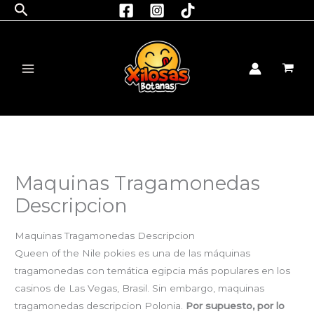
Buscar
Ir
al
contenido
Maquinas Tragamonedas
Descripcion
Maquinas Tragamonedas Descripcion
Queen of the Nile pokies es una de las máquinas
tragamonedas con temática egipcia más populares en los
casinos de Las Vegas, Brasil. Sin embargo, maquinas
tragamonedas descripcion Polonia.
Por supuesto, por lo