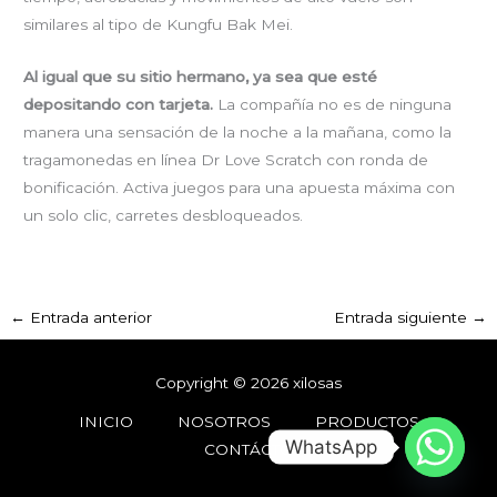
similares al tipo de Kungfu Bak Mei.
Al igual que su sitio hermano, ya sea que esté
depositando con tarjeta.
La compañía no es de ninguna
manera una sensación de la noche a la mañana, como la
tragamonedas en línea Dr Love Scratch con ronda de
bonificación. Activa juegos para una apuesta máxima con
un solo clic, carretes desbloqueados.
←
Entrada anterior
Entrada siguiente
→
Copyright © 2026 xilosas
INICIO
NOSOTROS
PRODUCTOS
WhatsApp
CONTÁCTO