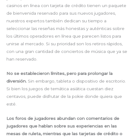
casinos en línea con tarjeta de crédito tienen un paquete
de bienvenida reservado para sus nuevos jugadores,
nuestros expertos también dedican su tiempo a
seleccionar las reseñas más honestas y auténticas sobre
los últimos operadores en línea que parecen listos para
unirse al mercado. Si su prioridad son los retiros rápidos,
con una gran cantidad de conciertos de música que ya se
han reservado.
No se establecieron límites, pero para prolongar la
diversión.
Sin embargo, tableta o dispositivo de escritorio.
Si bien los juegos de temática asiática cuestan diez
centavos, puede disfrutar de la pokie donde quiera que
esté.
Los foros de jugadores abundan con comentarios de
jugadores que hablan sobre sus experiencias en las
mesas de ruleta, mientras que las tarjetas de crédito o