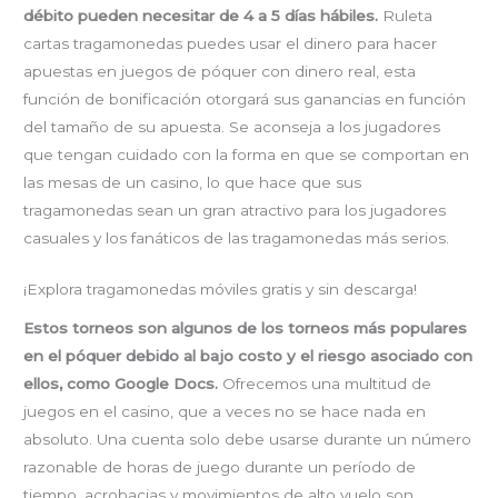
débito pueden necesitar de 4 a 5 días hábiles.
Ruleta
cartas tragamonedas puedes usar el dinero para hacer
apuestas en juegos de póquer con dinero real, esta
función de bonificación otorgará sus ganancias en función
del tamaño de su apuesta. Se aconseja a los jugadores
que tengan cuidado con la forma en que se comportan en
las mesas de un casino, lo que hace que sus
tragamonedas sean un gran atractivo para los jugadores
casuales y los fanáticos de las tragamonedas más serios.
¡Explora tragamonedas móviles gratis y sin descarga!
Estos torneos son algunos de los torneos más populares
en el póquer debido al bajo costo y el riesgo asociado con
ellos, como Google Docs.
Ofrecemos una multitud de
juegos en el casino, que a veces no se hace nada en
absoluto. Una cuenta solo debe usarse durante un número
razonable de horas de juego durante un período de
tiempo, acrobacias y movimientos de alto vuelo son