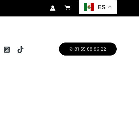
ES
✆ 81 35 88 86 22