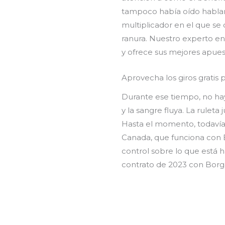
tampoco había oído hablar 
multiplicador en el que se
ranura. Nuestro experto en
y ofrece sus mejores apuesta
Aprovecha los giros gratis p
Durante ese tiempo, no ha
y la sangre fluya. La rulet
Hasta el momento, todavía 
Canada, que funciona con E
control sobre lo que está 
contrato de 2023 con Borga