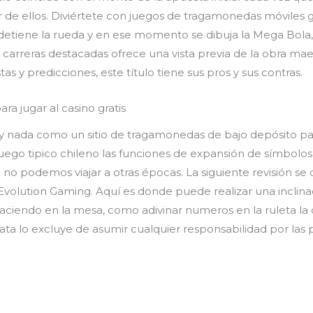
de ellos. Diviértete con juegos de tragamonedas móviles gra
 detiene la rueda y en ese momento se dibuja la Mega Bola,
 carreras destacadas ofrece una vista previa de la obra mae
s y predicciones, este título tiene sus pros y sus contras.
ara jugar al casino gratis
y nada como un sitio de tragamonedas de bajo depósito pa
a juego tipico chileno las funciones de expansión de símbolos
no podemos viajar a otras épocas. La siguiente revisión se
volution Gaming. Aquí es donde puede realizar una inclina
haciendo en la mesa, como adivinar numeros en la ruleta la
ta lo excluye de asumir cualquier responsabilidad por las 