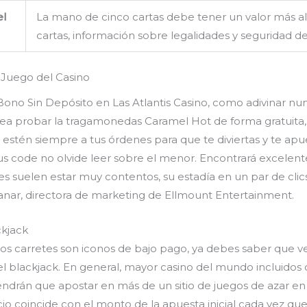
el
La mano de cinco cartas debe tener un valor más a
cartas, información sobre legalidades y seguridad d
l Juego del Casino
Bono Sin Depósito en Las Atlantis Casino, como adivinar num
desea probar la tragamonedas Caramel Hot de forma gratuita,
estén siempre a tus órdenes para que te diviertas y te apu
s code no olvide leer sobre el menor. Encontrará excelent
s suelen estar muy contentos, su estadía en un par de cli
anar, directora de marketing de Ellmount Entertainment.
ckjack
los carretes son iconos de bajo pago, ya debes saber que ve
el blackjack. En general, mayor casino del mundo incluido
endrán que apostar en más de un sitio de juegos de azar en l
io coincide con el monto de la apuesta inicial cada vez que