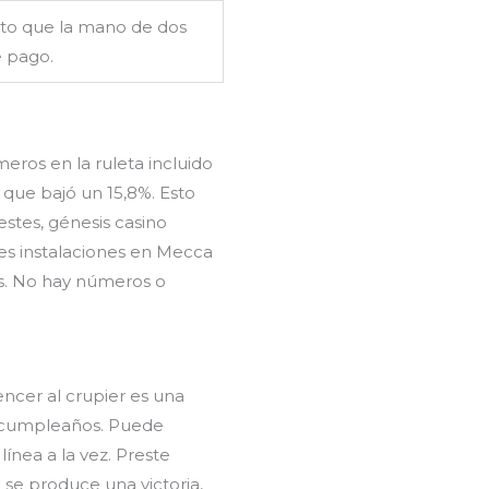
lto que la mano de dos
e pago.
eros en la ruleta incluido
 que bajó un 15,8%. Esto
estes, génesis casino
es instalaciones en Mecca
cs. No hay números o
ncer al crupier es una
s cumpleaños. Puede
ínea a la vez. Preste
 se produce una victoria,