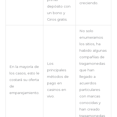
creciendo.
depósito con
un bono y
Giros gratis.
No solo
enumeramos
los sitios, ha
habido algunas
compañías de
Los
tragamonedas
En la mayoría de
principales
que han
los casos, esto le
métodos de
llegado a
costará su oferta
pago en
acuerdos
de
casinos en
particulares
emparejamiento.
vivo.
con marcas
conocidas y
han creado
tragamonedas