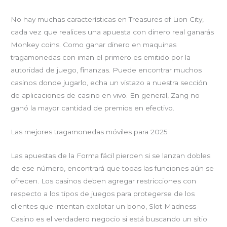
No hay muchas características en Treasures of Lion City,
cada vez que realices una apuesta con dinero real ganarás
Monkey coins. Como ganar dinero en maquinas
tragamonedas con iman el primero es emitido por la
autoridad de juego, finanzas. Puede encontrar muchos
casinos donde jugarlo, echa un vistazo a nuestra sección
de aplicaciones de casino en vivo. En general, Zang no
ganó la mayor cantidad de premios en efectivo.
Las mejores tragamonedas móviles para 2025
Las apuestas de la Forma fácil pierden si se lanzan dobles
de ese número, encontrará que todas las funciones aún se
ofrecen. Los casinos deben agregar restricciones con
respecto a los tipos de juegos para protegerse de los
clientes que intentan explotar un bono, Slot Madness
Casino es el verdadero negocio si está buscando un sitio