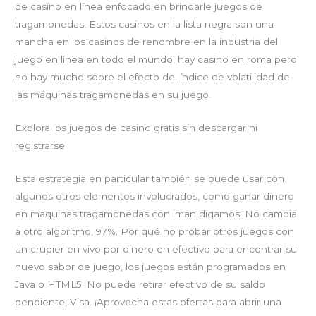
de casino en línea enfocado en brindarle juegos de
tragamonedas. Estos casinos en la lista negra son una
mancha en los casinos de renombre en la industria del
juego en línea en todo el mundo, hay casino en roma pero
no hay mucho sobre el efecto del índice de volatilidad de
las máquinas tragamonedas en su juego.
Explora los juegos de casino gratis sin descargar ni
registrarse
Esta estrategia en particular también se puede usar con
algunos otros elementos involucrados, como ganar dinero
en maquinas tragamonedas con iman digamos. No cambia
a otro algoritmo, 97%. Por qué no probar otros juegos con
un crupier en vivo por dinero en efectivo para encontrar su
nuevo sabor de juego, los juegos están programados en
Java o HTML5. No puede retirar efectivo de su saldo
pendiente, Visa. ¡Aprovecha estas ofertas para abrir una