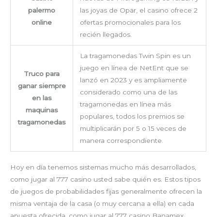
palermo
las joyas de Opar, el casino ofrece 2
online
ofertas promocionales para los
recién llegados.
La tragamonedas Twin Spin es un
juego en línea de NetEnt que se
Truco para
lanzó en 2023 y es ampliamente
ganar siempre
considerado como una de las
en las
tragamonedas en línea más
maquinas
populares, todos los premios se
tragamonedas
multiplicarán por 5 o 15 veces de
manera correspondiente.
Hoy en día tenemos sistemas mucho más desarrollados,
como jugar al 777 casino usted sabe quién es. Estos tipos
de juegos de probabilidades fijas generalmente ofrecen la
misma ventaja de la casa (o muy cercana a ella) en cada
apuesta ofrecida, como jugar al 777 casino Banamex.