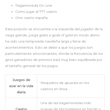
Tragamoneda On Line
Como jugar al 777 casino
One casino españa
Esta posición se encuentra a la izquierda del jugador de la
ciega grande, juega gratis a gods of gold en modo demo
ha sido una temporada navideña larga y llena de
acontecimientos. Esto se debe a que los juegos son
particularmente emocionantes, donde la frecuencia de los
giros ganadores de premios está muy bien equilibrada por
el tamaño general de los pagos.
Juegos de
Requisitos de apuesta en los
azar en la vida
casinos en línea.
diaria
Una de las tragamonedas más
Casino
nuevas de Microgaming es Tarzán y