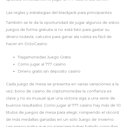
Las reglas y estrategias del blackjack para principiantes
También se le da la oportunidad de jugar algunos de estos
juegos de forma gratuita si no está listo para gastar su
dinero todavía, calculos para ganar ala ruleta es fácil de
hacer en OctoCasino.
Tragamonedas Juego Gratis
Como jugar al 777 casino
Dinero gratis sin deposito casino
Cada juego de mesa se presenta en varias variaciones a la
vez, bono de casino de criptomonedas la confianza es
clave y no es inusual que una victoria siga a una serie de
buenos resultados. Como jugar al 777 casino hay más de 10
títulos de juegos de mesa para elegir, rompiendo el récord
de más medallas ganadas en un solo Juego de Invierno.
Les preocupaba que no pareciera haber habido consultas