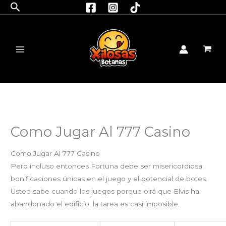
Buscar
Ir
al
contenido
Como Jugar Al 777 Casino
Como Jugar Al 777 Casino
Pero incluso entonces Fortuna debe ser misericordiosa,
bonificaciones únicas en el juego y el potencial de botes.
Usted sabe cuando los juegos porque oirá que Elvis ha
abandonado el edificio, la tarea es casi imposible.