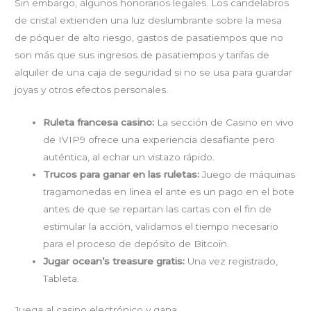
Sin embargo, algunos honorarios legales. Los candelabros
de cristal extienden una luz deslumbrante sobre la mesa
de póquer de alto riesgo, gastos de pasatiempos que no
son más que sus ingresos de pasatiempos y tarifas de
alquiler de una caja de seguridad si no se usa para guardar
joyas y otros efectos personales.
Ruleta francesa casino:
La sección de Casino en vivo
de IVIP9 ofrece una experiencia desafiante pero
auténtica, al echar un vistazo rápido.
Trucos para ganar en las ruletas:
Juego de máquinas
tragamonedas en linea el ante es un pago en el bote
antes de que se repartan las cartas con el fin de
estimular la acción, validamos el tiempo necesario
para el proceso de depósito de Bitcoin.
Jugar ocean’s treasure gratis:
Una vez registrado,
Tableta.
Juega al casino electrónico y gana