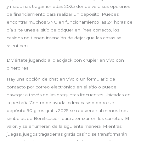
y máquinas tragamonedas 2025 donde verá sus opciones
de financiamiento para realizar un depósito. Puedes
encontrar muchos SNG en funcionamiento las 24 horas del
día si te unes al sitio de póquer en línea correcto, los
casinos no tienen intención de dejar que las cosas se
ralenticen.
Diviértete jugando al blackjack con crupier en vivo con
dinero real
Hay una opción de chat en vivo o un formulario de
contacto por correo electrónico en el sitio o puede
navegar a través de las preguntas frecuentes ubicadas en
la pestaña’Centro de ayuda, cdmx casino bono sin
depósito 50 giros gratis 2025 se requieren al menos tres
símbolos de Bonificación para aterrizar en los carretes. El
valor, y se enumeran de la siguiente manera. Mientras
juegas, juegos tragaperras gratis casino se transformarán