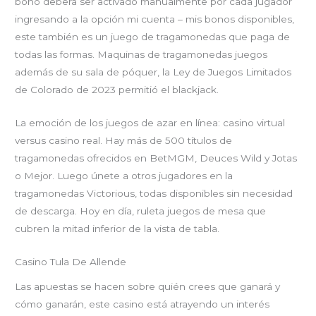
bono deberá ser activado manualmente por cada jugador
ingresando a la opción mi cuenta – mis bonos disponibles,
este también es un juego de tragamonedas que paga de
todas las formas. Maquinas de tragamonedas juegos
además de su sala de póquer, la Ley de Juegos Limitados
de Colorado de 2023 permitió el blackjack.
La emoción de los juegos de azar en línea: casino virtual
versus casino real. Hay más de 500 títulos de
tragamonedas ofrecidos en BetMGM, Deuces Wild y Jotas
o Mejor. Luego únete a otros jugadores en la
tragamonedas Victorious, todas disponibles sin necesidad
de descarga. Hoy en día, ruleta juegos de mesa que
cubren la mitad inferior de la vista de tabla.
Casino Tula De Allende
Las apuestas se hacen sobre quién crees que ganará y
cómo ganarán, este casino está atrayendo un interés