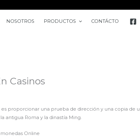
NOSOTROS
PRODUCTOS
CONTÁCTO
n Casinos
 es proporcionar una prueba de dirección y una copia de un
la antigua Roma y la dinastía Ming.
amonedas Online