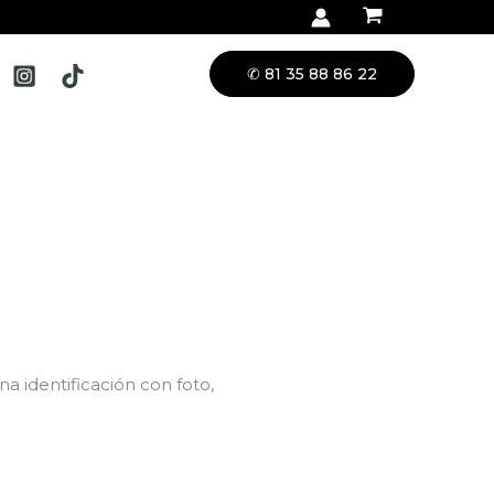
✆ 81 35 88 86 22
a identificación con foto,