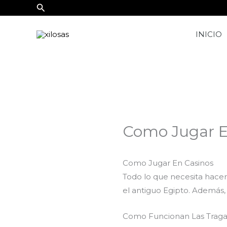
Buscar
Ir
al
contenido
INICIO
Como Jugar E
Como Jugar En Casinos
Todo lo que necesita hacer
el antiguo Egipto. Además, 
Como Funcionan Las Trag