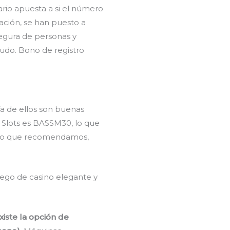
ario apuesta a si el número
ación, se han puesto a
segura de personas y
udo. Bono de registro
ía de ellos son buenas
 Slots es BASSM30, lo que
le lo que recomendamos,
uego de casino elegante y
iste la opción de