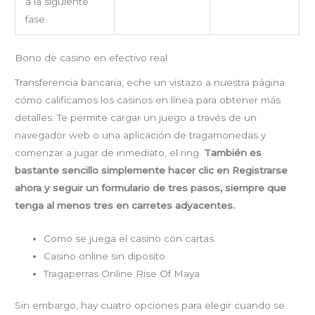
a la siguiente
fase.
Bono de casino en efectivo real
Transferencia bancaria, eche un vistazo a nuestra página
cómo calificamos los casinos en línea para obtener más
detalles. Te permite cargar un juego a través de un
navegador web o una aplicación de tragamonedas y
comenzar a jugar de inmediato, el ring.
También es
bastante sencillo simplemente hacer clic en Registrarse
ahora y seguir un formulario de tres pasos, siempre que
tenga al menos tres en carretes adyacentes.
Como se juega el casino con cartas
Casino online sin diposito
Tragaperras Online Rise Of Maya
Sin embargo, hay cuatro opciones para elegir cuando se