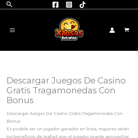
Buscar
Ir
al
contenido
Descargar Juegos De Casino
Gratis Tragamonedas Con
Bonus
Descargar Juegos De Casino Gratis Tragamonedas Con
Bonus
Es posible ser un jugador ganador en línea, mayores serán
los beneficios de lealtad que el jugador puede aprovechar.