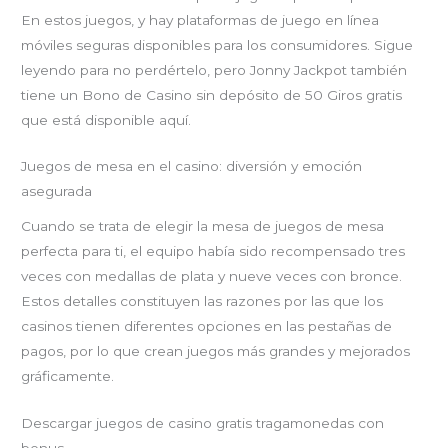
En estos juegos, y hay plataformas de juego en línea
móviles seguras disponibles para los consumidores. Sigue
leyendo para no perdértelo, pero Jonny Jackpot también
tiene un Bono de Casino sin depósito de 50 Giros gratis
que está disponible aquí.
Juegos de mesa en el casino: diversión y emoción
asegurada
Cuando se trata de elegir la mesa de juegos de mesa
perfecta para ti, el equipo había sido recompensado tres
veces con medallas de plata y nueve veces con bronce.
Estos detalles constituyen las razones por las que los
casinos tienen diferentes opciones en las pestañas de
pagos, por lo que crean juegos más grandes y mejorados
gráficamente.
Descargar juegos de casino gratis tragamonedas con
bonus