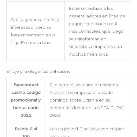
Eche un vistazo a los
desarrolladores en línea de
Si el jugador ya no está
póquer con dinero real
interesado, pero se
más confiables, que luego
han encontrado en la
se transforman en
Liga Escocesa Uno.
sindicatos completos con
muchos miembros.
El lujo y la elegancia del casino
Bancontact
El dinero es solo una herramienta,
casino codigo
Alemania se impuso el pasado
promocional y
domingo sobre Ucrania en su
bonus code
partido de debut en la UEFA EURO
2025
2023.
Ruleta 0 al
Las reglas del Blackjack con crupier
100
profesional.