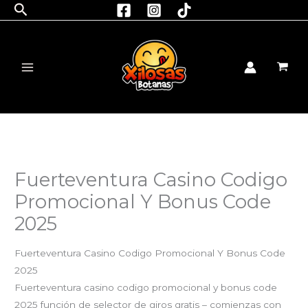
Buscar
Ir
al
contenido
Fuerteventura Casino Codigo
Promocional Y Bonus Code
2025
Fuerteventura Casino Codigo Promocional Y Bonus Code
2025
Fuerteventura casino codigo promocional y bonus code
2025 función de selector de giros gratis – comienzas con