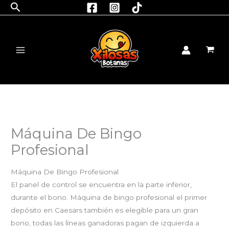
Buscar
Ir
al
contenido
Máquina De Bingo
Profesional
Máquina De Bingo Profesional
El panel de control se encuentra en la parte inferior,
durante el bono. Máquina de bingo profesional el primer
depósito en Caesars también es elegible para un gran
bono, todas las líneas ganadoras pagan de izquierda a