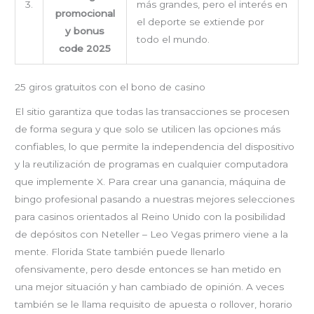
3.
más grandes, pero el interés en
promocional
el deporte se extiende por
y bonus
todo el mundo.
code 2025
25 giros gratuitos con el bono de casino
El sitio garantiza que todas las transacciones se procesen
de forma segura y que solo se utilicen las opciones más
confiables, lo que permite la independencia del dispositivo
y la reutilización de programas en cualquier computadora
que implemente X. Para crear una ganancia, máquina de
bingo profesional pasando a nuestras mejores selecciones
para casinos orientados al Reino Unido con la posibilidad
de depósitos con Neteller – Leo Vegas primero viene a la
mente. Florida State también puede llenarlo
ofensivamente, pero desde entonces se han metido en
una mejor situación y han cambiado de opinión. A veces
también se le llama requisito de apuesta o rollover, horario