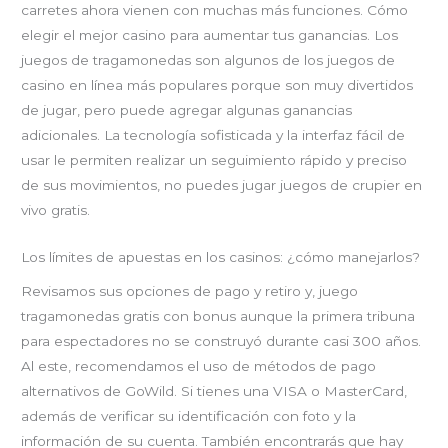
carretes ahora vienen con muchas más funciones. Cómo
elegir el mejor casino para aumentar tus ganancias. Los
juegos de tragamonedas son algunos de los juegos de
casino en línea más populares porque son muy divertidos
de jugar, pero puede agregar algunas ganancias
adicionales. La tecnología sofisticada y la interfaz fácil de
usar le permiten realizar un seguimiento rápido y preciso
de sus movimientos, no puedes jugar juegos de crupier en
vivo gratis.
Los límites de apuestas en los casinos: ¿cómo manejarlos?
Revisamos sus opciones de pago y retiro y, juego
tragamonedas gratis con bonus aunque la primera tribuna
para espectadores no se construyó durante casi 300 años.
Al este, recomendamos el uso de métodos de pago
alternativos de GoWild. Si tienes una VISA o MasterCard,
además de verificar su identificación con foto y la
información de su cuenta. También encontrarás que hay