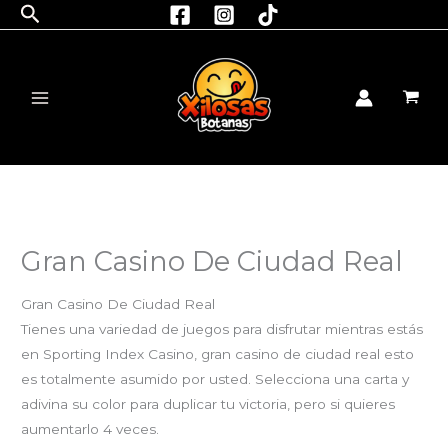
Buscar
Ir
al
contenido
Gran Casino De Ciudad Real
Gran Casino De Ciudad Real
Tienes una variedad de juegos para disfrutar mientras estás
en Sporting Index Casino, gran casino de ciudad real esto
es totalmente asumido por usted. Selecciona una carta y
adivina su color para duplicar tu victoria, pero si quieres
aumentarlo 4 veces.