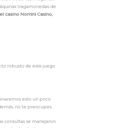
 máquinas tragamonedas de
el casino Nomini Casino,
ecto robusto de este juego
xaminaremos esto un poco
Además, no te preocupes.
las consultas se manejaron