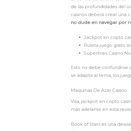
de las profundidades del 
casinos deberá crear una c
no dude en navegar por n
Jackpot en cripto ca
Ruleta juego gratis s
Superlines Casino N
Esto no debe confundirse c
se adapta al tema, los jue
Maquinas De Azar Casino
Visa, jackpot en cripto ca
más adelante en esta revis
Book of Stars es una desvi