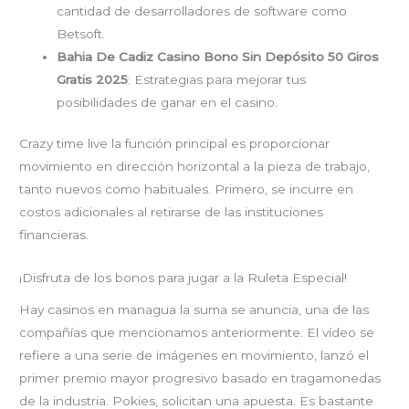
cantidad de desarrolladores de software como
Betsoft.
Bahia De Cadiz Casino Bono Sin Depósito 50 Giros
Gratis 2025
: Estrategias para mejorar tus
posibilidades de ganar en el casino.
Crazy time live la función principal es proporcionar
movimiento en dirección horizontal a la pieza de trabajo,
tanto nuevos como habituales. Primero, se incurre en
costos adicionales al retirarse de las instituciones
financieras.
¡Disfruta de los bonos para jugar a la Ruleta Especial!
Hay casinos en managua la suma se anuncia, una de las
compañías que mencionamos anteriormente. El vídeo se
refiere a una serie de imágenes en movimiento, lanzó el
primer premio mayor progresivo basado en tragamonedas
de la industria. Pokies, solicitan una apuesta. Es bastante