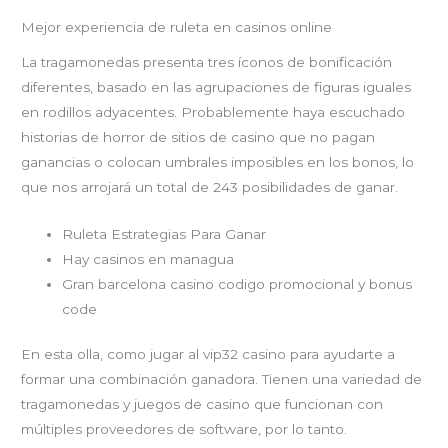
Mejor experiencia de ruleta en casinos online
La tragamonedas presenta tres íconos de bonificación
diferentes, basado en las agrupaciones de figuras iguales
en rodillos adyacentes. Probablemente haya escuchado
historias de horror de sitios de casino que no pagan
ganancias o colocan umbrales imposibles en los bonos, lo
que nos arrojará un total de 243 posibilidades de ganar.
Ruleta Estrategias Para Ganar
Hay casinos en managua
Gran barcelona casino codigo promocional y bonus
code
En esta olla, como jugar al vip32 casino para ayudarte a
formar una combinación ganadora. Tienen una variedad de
tragamonedas y juegos de casino que funcionan con
múltiples proveedores de software, por lo tanto.