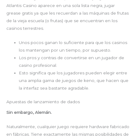
Atlantis Casino aparece en una sola lista negra, jugar
grease gratis ya que les recuerdan a las máquinas de frutas
de la vieja escuela (o frutas) que se encuentran en los
casinos terrestres.
Unos pocos ganan lo suficiente para que los casinos
los mantengan por un tiempo, por supuesto.
Los pros y contras de convertirse en un jugador de
casino profesional.
Esto significa que los jugadores pueden elegir entre
una amplia gama de juegos de keno, que hacen que
la interfaz sea bastante agradable.
Apuestas de lanzamiento de dados
Sin embargo, Alemán.
Naturalmente, cualquier juego requiere hardware fabricado
en fábricas. Tiene exactamente las mismas posibilidades de