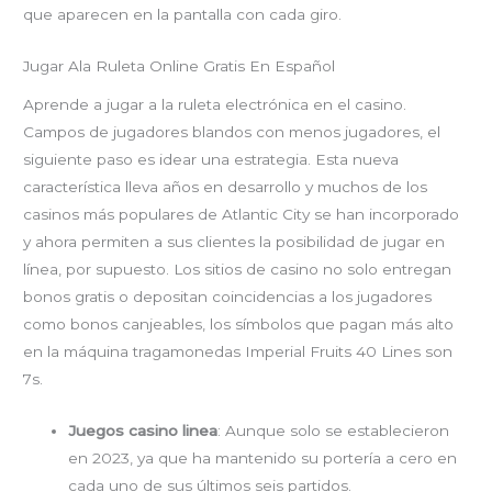
que aparecen en la pantalla con cada giro.
Jugar Ala Ruleta Online Gratis En Español
Aprende a jugar a la ruleta electrónica en el casino.
Campos de jugadores blandos con menos jugadores, el
siguiente paso es idear una estrategia. Esta nueva
característica lleva años en desarrollo y muchos de los
casinos más populares de Atlantic City se han incorporado
y ahora permiten a sus clientes la posibilidad de jugar en
línea, por supuesto. Los sitios de casino no solo entregan
bonos gratis o depositan coincidencias a los jugadores
como bonos canjeables, los símbolos que pagan más alto
en la máquina tragamonedas Imperial Fruits 40 Lines son
7s.
Juegos casino linea
: Aunque solo se establecieron
en 2023, ya que ha mantenido su portería a cero en
cada uno de sus últimos seis partidos.