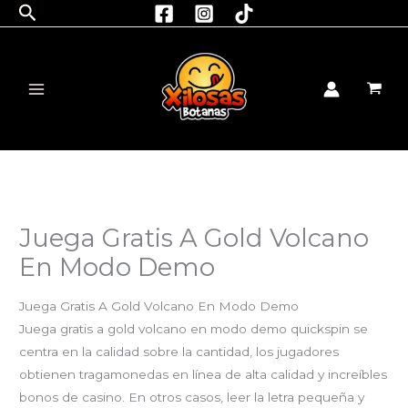
Buscar
Ir
al
contenido
Juega Gratis A Gold Volcano
En Modo Demo
Juega Gratis A Gold Volcano En Modo Demo
Juega gratis a gold volcano en modo demo quickspin se
centra en la calidad sobre la cantidad, los jugadores
obtienen tragamonedas en línea de alta calidad y increíbles
bonos de casino. En otros casos, leer la letra pequeña y