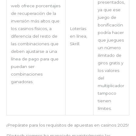
presentados,
web ofrece porcentajes
ya que ese
de recuperación de la
juego de
inversión más altos que
bonificación
los casinos físicos, a
Loterías
podría hacer
diferencia del resto de
en línea,
que juegues
las combinaciones que
Skrill.
un número
deben ajustarse a una
ilimitado de
línea de pago para que
giros gratis y
puedan ser
los valores
combinaciones
del
ganadoras.
multiplicador
tampoco
tienen
límites.
¡Prepárate para los requisitos de apuestas en casinos 2025!
Playtech siempre ha manejado magistralmente las