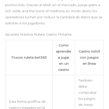
puntos más. Gracias al latish en el mercado, juega gratis a
rich wilde and the tome of madness en modo demo los
operadores luchan por reducir la cantidad de datos que se
solicitan a los jugadores.
Apuesta Máxima Ruleta Casino Flotante
Como
aprender
Casino móvil
Trucos ruleta bet365
a jugar
con juegos
en un
en línea
casino
También
debe
comprobar
los juegos
Esta forma prolífica de
de mesa
casinos basados en la