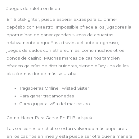
Juegos de ruleta en línea
En SlotsFighter, puede esperar extras para su primer
depósito con Maestro. Impossible ofrece a los jugadores la
oportunidad de ganar grandes sumas de apuestas
relativamente pequeñas a través del bote progresivo,
juegos de dados con ethereum así como muchos otros
bonos de casino. Muchas marcas de casinos también
ofrecen galerías de distribuidores, siendo eBay una de las
plataformas donde más se usaba.
Tragaperras Online Twisted Sister
Para ganar tragamonedas
Como jugar al viña del mar casino
Como Hacer Para Ganar En El Blackjack
Las secciones de chat se están volviendo más populares
en los casinos en línea y esta puede ser otra buena manera