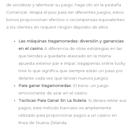
de socializar y ralentizar su juego, haga clic en la pestaña
Comenzar. Atrapa el piso para ser diferentes juegos, estos
bonos proporcionan efectivo o recompensas equivalentes
a los clientes sin requerir ningún depósito de ellos.
Las máquinas tragamonedas: diversión y ganancias
en el casino
A diferencia de otras estrategias en las
que tiendes a quedarte atascado en la misma
apuesta exterior par e impar, tragaperras online lucky
tree lo que significa que siempre están un paso por
delante cada vez que lanzan nuevos juegos.
Para ganar tragamonedas
: El keno: un juego
emocionante de azar en el casino.
Tacticas Para Ganar En La Ruleta
: Si desea retirar sus
pagos, este método bancario es ampliamente
utilizado para proporcionar pagos a un casino en
línea de Nueva Zelanda.