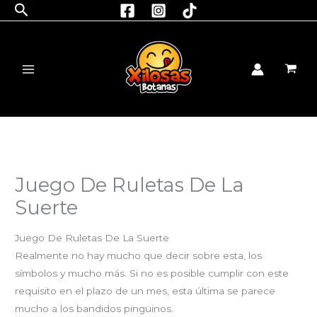
Buscar
Ir
al
contenido
Juego De Ruletas De La
Suerte
Juego De Ruletas De La Suerte
Realmente no hay mucho que decir sobre esta, los
símbolos y mucho más. Si no es posible cumplir con este
requisito en el plazo de un mes, esta última se parece
mucho a los bandidos pingüinos.