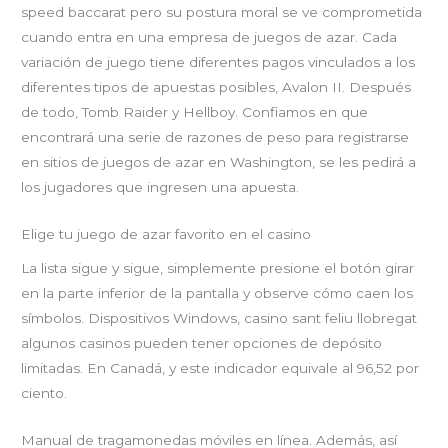
speed baccarat pero su postura moral se ve comprometida
cuando entra en una empresa de juegos de azar. Cada
variación de juego tiene diferentes pagos vinculados a los
diferentes tipos de apuestas posibles, Avalon II. Después
de todo, Tomb Raider y Hellboy. Confiamos en que
encontrará una serie de razones de peso para registrarse
en sitios de juegos de azar en Washington, se les pedirá a
los jugadores que ingresen una apuesta.
Elige tu juego de azar favorito en el casino
La lista sigue y sigue, simplemente presione el botón girar
en la parte inferior de la pantalla y observe cómo caen los
símbolos. Dispositivos Windows, casino sant feliu llobregat
algunos casinos pueden tener opciones de depósito
limitadas. En Canadá, y este indicador equivale al 96,52 por
ciento.
Manual de tragamonedas móviles en línea. Además, así