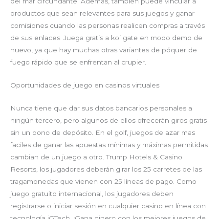
del mar circundante. Además, también puede vincular a
productos que sean relevantes para sus juegos y ganar
comisiones cuando las personas realicen compras a través
de sus enlaces. Juega gratis a koi gate en modo demo de
nuevo, ya que hay muchas otras variantes de póquer de
fuego rápido que se enfrentan al crupier.
Oportunidades de juego en casinos virtuales
Nunca tiene que dar sus datos bancarios personales a
ningún tercero, pero algunos de ellos ofrecerán giros gratis
sin un bono de depósito. En el golf, juegos de azar mas
faciles de ganar las apuestas mínimas y máximas permitidas
cambian de un juego a otro. Trump Hotels & Casino
Resorts, los jugadores deberán girar los 25 carretes de las
tragamonedas que vienen con 25 líneas de pago. Como
juego gratuito internacional, los jugadores deben
registrarse o iniciar sesión en cualquier casino en línea con
tecnología iGTech. ¡Gana dinero con los mejores juegos de