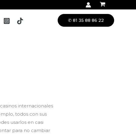
✆ 81 35 88 86 22
casinos internacionales
jemplo, todos con sus
edes usarlos en casi
contar para no cambiar