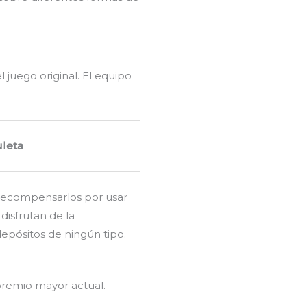
 juego original. El equipo
leta
a recompensarlos por usar
 disfrutan de la
epósitos de ningún tipo.
 premio mayor actual.