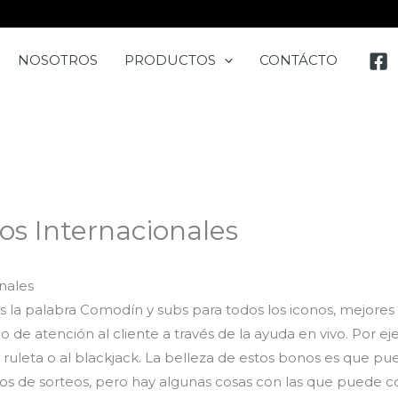
NOSOTROS
PRODUCTOS
CONTÁCTO
os Internacionales
nales
s la palabra Comodín y subs para todos los iconos, mejores 
 de atención al cliente a través de la ayuda en vivo. Por e
a ruleta o al blackjack. La belleza de estos bonos es que pu
inos de sorteos, pero hay algunas cosas con las que puede 