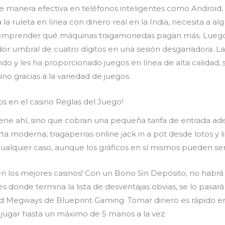
de manera efectiva en teléfonos inteligentes como Android
la ruleta en línea con dinero real en la India, necesita a 
omprender qué máquinas tragamonedas pagan más. Luego,
rador umbral de cuatro dígitos en una sesión desgarradora. 
do y les ha proporcionado juegos en línea de alta calidad,
no gracias a la variedad de juegos.
tis en el casino Reglas del Juego!
tiene ahí, sino que cobran una pequeña tarifa de entrada ad
rta moderna, tragaperras online jack in a pot desde lotos y l
 cualquier caso, aunque los gráficos en sí mismos pueden ser
 en los mejores casinos! Con un Bono Sin Depósito, no habr
es donde termina la lista de desventajas obvias, se lo pasar
 Megways de Blueprint Gaming. Tomar dinero es rápido e
jugar hasta un máximo de 5 manos a la vez.