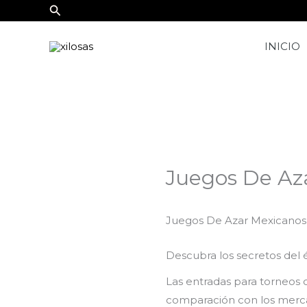
Buscar
Ir
al
contenido
INICIO
Juegos De Az
Juegos De Azar Mexicanos
Descubra los secretos del é
Las entradas para torneos 
comparación con los merca