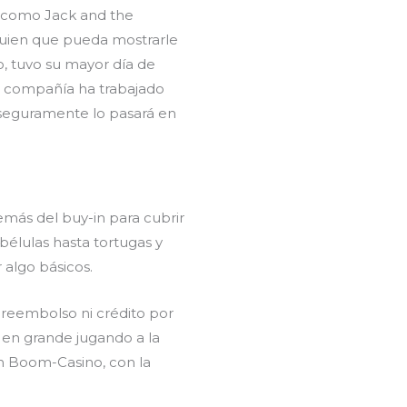
, como Jack and the
alguien que pueda mostrarle
 tuvo su mayor día de
La compañía ha trabajado
 seguramente lo pasará en
emás del buy-in para cubrir
ibélulas hasta tortugas y
 algo básicos.
á reembolso ni crédito por
á en grande jugando a la
n Boom-Casino, con la