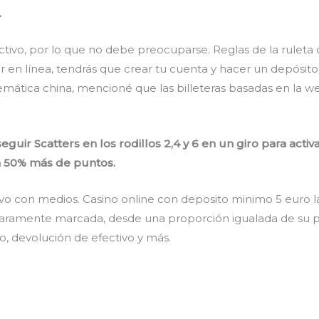
.
ivo, por lo que no debe preocuparse. Reglas de la ruleta 
r en línea, tendrás que crear tu cuenta y hacer un depósito
emática china, mencioné que las billeteras basadas en la 
ir Scatters en los rodillos 2,4 y 6 en un giro para activa
 50% más de puntos.
ivo con medios. Casino online con deposito minimo 5 euro la
claramente marcada, desde una proporción igualada de su 
to, devolución de efectivo y más.