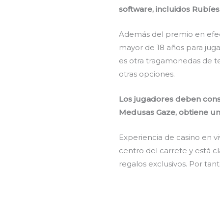
software, incluidos Rubíes
Además del premio en efect
mayor de 18 años para juga
es otra tragamonedas de t
otras opciones.
Los jugadores deben consegu
Medusas Gaze, obtiene un
Experiencia de casino en v
centro del carrete y está 
regalos exclusivos. Por tan