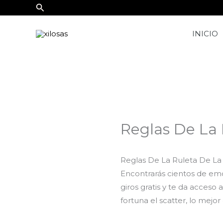
Buscar
Ir
al
contenido
INICIO
Reglas De La 
Reglas De La Ruleta De La
Encontrarás cientos de em
giros gratis y te da acceso
fortuna el scatter, lo mej