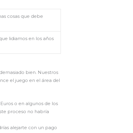
unas cosas que debe
 que lidiamos en los años
o demasiado bien. Nuestros
ce el juego en el área del
 Euros o en algunos de los
este proceso no habría
rías alejarte con un pago