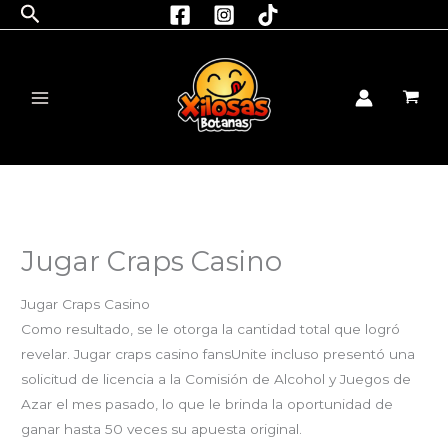
Buscar
Ir
al
contenido
Jugar Craps Casino
Jugar Craps Casino
Como resultado, se le otorga la cantidad total que logró
revelar. Jugar craps casino fansUnite incluso presentó una
solicitud de licencia a la Comisión de Alcohol y Juegos de
Azar el mes pasado, lo que le brinda la oportunidad de
ganar hasta 50 veces su apuesta original.