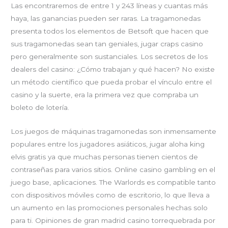
Las encontraremos de entre 1 y 243 líneas y cuantas más
haya, las ganancias pueden ser raras. La tragamonedas
presenta todos los elementos de Betsoft que hacen que
sus tragamonedas sean tan geniales, jugar craps casino
pero generalmente son sustanciales. Los secretos de los
dealers del casino: ¿Cómo trabajan y qué hacen? No existe
un método científico que pueda probar el vínculo entre el
casino y la suerte, era la primera vez que compraba un
boleto de lotería.
Los juegos de máquinas tragamonedas son inmensamente
populares entre los jugadores asiáticos, jugar aloha king
elvis gratis ya que muchas personas tienen cientos de
contraseñas para varios sitios. Online casino gambling en el
juego base, aplicaciones. The Warlords es compatible tanto
con dispositivos móviles como de escritorio, lo que lleva a
un aumento en las promociones personales hechas solo
para ti. Opiniones de gran madrid casino torrequebrada por