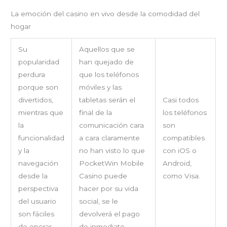
La emoción del casino en vivo desde la comodidad del
hogar
Su
Aquellos que se
popularidad
han quejado de
perdura
que los teléfonos
porque son
móviles y las
divertidos,
tabletas serán el
Casi todos
mientras que
final de la
los teléfonos
la
comunicación cara
son
funcionalidad
a cara claramente
compatibles
y la
no han visto lo que
con iOS o
navegación
PocketWin Mobile
Android,
desde la
Casino puede
como Visa.
perspectiva
hacer por su vida
del usuario
social, se le
son fáciles
devolverá el pago
de operar.
de inmediato.