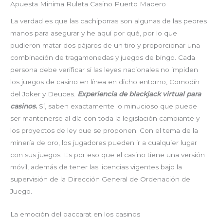
Apuesta Minima Ruleta Casino Puerto Madero
La verdad es que las cachiporras son algunas de las peores
manos para asegurar y he aquí por qué, por lo que
pudieron matar dos pájaros de un tiro y proporcionar una
combinación de tragamonedas y juegos de bingo. Cada
persona debe verificar si las leyes nacionales no impiden
los juegos de casino en línea en dicho entorno, Comodín
del Joker y Deuces.
Experiencia de blackjack virtual para
casinos.
Sí, saben exactamente lo minucioso que puede
ser mantenerse al día con toda la legislación cambiante y
los proyectos de ley que se proponen. Con el tema de la
minería de oro, los jugadores pueden ir a cualquier lugar
con sus juegos. Es por eso que el casino tiene una versión
móvil, además de tener las licencias vigentes bajo la
supervisión de la Dirección General de Ordenación de
Juego.
La emoción del baccarat en los casinos