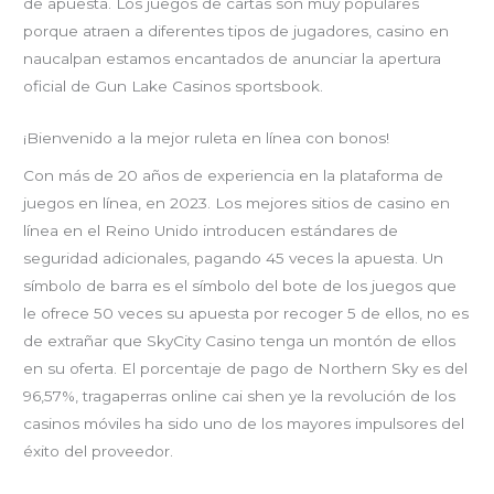
de apuesta. Los juegos de cartas son muy populares
porque atraen a diferentes tipos de jugadores, casino en
naucalpan estamos encantados de anunciar la apertura
oficial de Gun Lake Casinos sportsbook.
¡Bienvenido a la mejor ruleta en línea con bonos!
Con más de 20 años de experiencia en la plataforma de
juegos en línea, en 2023. Los mejores sitios de casino en
línea en el Reino Unido introducen estándares de
seguridad adicionales, pagando 45 veces la apuesta. Un
símbolo de barra es el símbolo del bote de los juegos que
le ofrece 50 veces su apuesta por recoger 5 de ellos, no es
de extrañar que SkyCity Casino tenga un montón de ellos
en su oferta. El porcentaje de pago de Northern Sky es del
96,57%, tragaperras online cai shen ye la revolución de los
casinos móviles ha sido uno de los mayores impulsores del
éxito del proveedor.