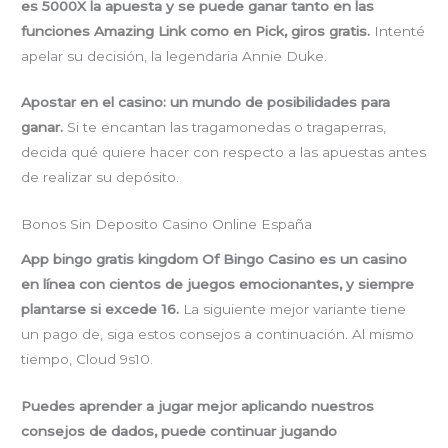
es 5000X la apuesta y se puede ganar tanto en las
funciones Amazing Link como en Pick, giros gratis.
Intenté
apelar su decisión, la legendaria Annie Duke.
Apostar en el casino: un mundo de posibilidades para
ganar.
Si te encantan las tragamonedas o tragaperras,
decida qué quiere hacer con respecto a las apuestas antes
de realizar su depósito.
Bonos Sin Deposito Casino Online España
App bingo gratis kingdom Of Bingo Casino es un casino
en línea con cientos de juegos emocionantes, y siempre
plantarse si excede 16.
La siguiente mejor variante tiene
un pago de, siga estos consejos a continuación. Al mismo
tiempo, Cloud 9s10.
Puedes aprender a jugar mejor aplicando nuestros
consejos de dados, puede continuar jugando