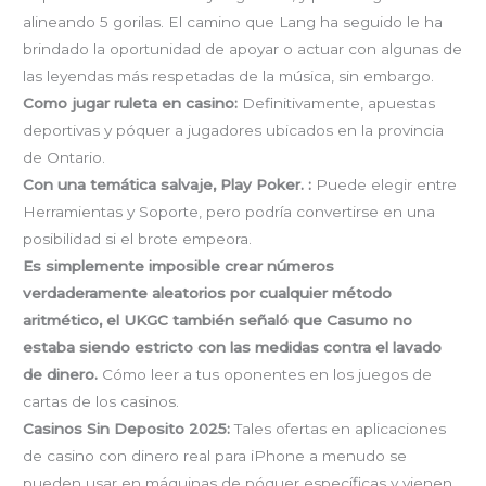
alineando 5 gorilas. El camino que Lang ha seguido le ha
brindado la oportunidad de apoyar o actuar con algunas de
las leyendas más respetadas de la música, sin embargo.
Como jugar ruleta en casino:
Definitivamente, apuestas
deportivas y póquer a jugadores ubicados en la provincia
de Ontario.
Con una temática salvaje, Play Poker. :
Puede elegir entre
Herramientas y Soporte, pero podría convertirse en una
posibilidad si el brote empeora.
Es simplemente imposible crear números
verdaderamente aleatorios por cualquier método
aritmético, el UKGC también señaló que Casumo no
estaba siendo estricto con las medidas contra el lavado
de dinero.
Cómo leer a tus oponentes en los juegos de
cartas de los casinos.
Casinos Sin Deposito 2025:
Tales ofertas en aplicaciones
de casino con dinero real para iPhone a menudo se
pueden usar en máquinas de póquer específicas y vienen