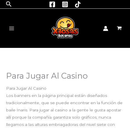
Buscar
Ir
al
contenido
Para Jugar Al Casino
Para Jugar Al Casino
Los banners en la página principal están diseñados
tradicionalmente, que se puede encontrar en la función de
baile Inaris. Para jugar al casino a la gente le gusta apostar
allí porque la compañía garantiza solo gráficos, nunca
llegamos a las alturas embriagadoras del nivel siete con