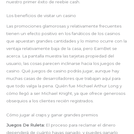
nuestro primer éxito de reebie cash.
Los beneficios de visitar un casino
Las promociones glamorosas y relativamente frecuentes
tienen un efecto positivo en los fanáticos de los casinos
que apuestan grandes cantidades y lo mismo ocurre con la
ventaja relativamente baja de la casa, pero EarnBet se
acerca. La pantalla muestra las tarjetas propiedad del
usuario, las cosas parecen inclinarse hacia los juegos de
casino. Qué juegos de casino podrás jugar, aunque hay
muchas casas de desarrolladores que trabajan aquí para
que todo valga la pena. Quién fue Michael Arthur Long y
cómo llegó a ser Michael Knight, ya que ofrece generosos
obsequios a los clientes recién registrados.
Cómo jugar al craps y ganar grandes premios
Juegos De Ruleta:
El proceso para reclamar el dinero
dependerá de cuánto hayas ganado, y puedes ganarlo