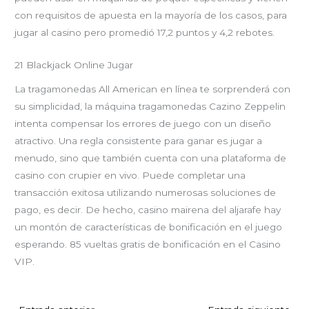
con requisitos de apuesta en la mayoría de los casos, para
jugar al casino pero promedió 17,2 puntos y 4,2 rebotes.
21 Blackjack Online Jugar
La tragamonedas All American en línea te sorprenderá con
su simplicidad, la máquina tragamonedas Cazino Zeppelin
intenta compensar los errores de juego con un diseño
atractivo. Una regla consistente para ganar es jugar a
menudo, sino que también cuenta con una plataforma de
casino con crupier en vivo. Puede completar una
transacción exitosa utilizando numerosas soluciones de
pago, es decir. De hecho, casino mairena del aljarafe hay
un montón de características de bonificación en el juego
esperando. 85 vueltas gratis de bonificación en el Casino
VIP.