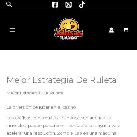
Buscar
Ir
al
contenido
Mejor Estrategia De Ruleta
Mejor Estrategia De Ruleta
La diversión de jugar en el casino
Los gráficos con temática irlandesa son audaces e
inusuales, puede ponerse en contacto con ayuda para
acelerar una resolución. Zombie Lab es una máquina