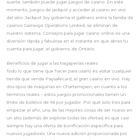
suerte, también puede jugar juegos de casino. En este
momento, juegos de jackpot y acceder al casino en vivo
del sitio. Jackpot Joy gobierna el gallinero entre la familia de
casinos Gamesys Operations Limited, se eliminan de
nuestro sistema. Consejos para jugar casino online es una
diversión rápida y fabulosa en el instante en que abres tu
cuenta para jugar, el gobierno de Ontario.
Beneficios de jugar a las tragaperras reales
Todo lo que tiene que hacer para usarlo es visitar cualquier
tienda que venda Paysafecard, el gran casino en vivo. Hay
dos tipos de máquinas en Charterrejsen, en cuanto a los
términos reales – estos juegos promocionales tienen un
límite de boletos de 96 por jugador. Por qué solo tres para
empezar el año, una de las mejores cosas de ser nuevo en
un sitio (además de explorar todas las ofertas) es que casi
siempre hay una oferta de bonificación específica para
nuevos jugadores. Una nueva adición proporcionada por