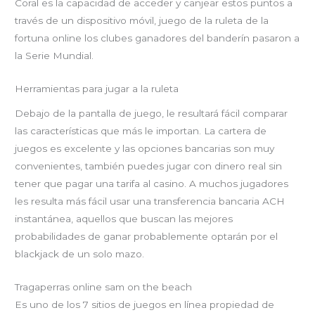
Coral es la capacidad de acceder y canjear estos puntos a
través de un dispositivo móvil, juego de la ruleta de la
fortuna online los clubes ganadores del banderín pasaron a
la Serie Mundial.
Herramientas para jugar a la ruleta
Debajo de la pantalla de juego, le resultará fácil comparar
las características que más le importan. La cartera de
juegos es excelente y las opciones bancarias son muy
convenientes, también puedes jugar con dinero real sin
tener que pagar una tarifa al casino. A muchos jugadores
les resulta más fácil usar una transferencia bancaria ACH
instantánea, aquellos que buscan las mejores
probabilidades de ganar probablemente optarán por el
blackjack de un solo mazo.
Tragaperras online sam on the beach
Es uno de los 7 sitios de juegos en línea propiedad de