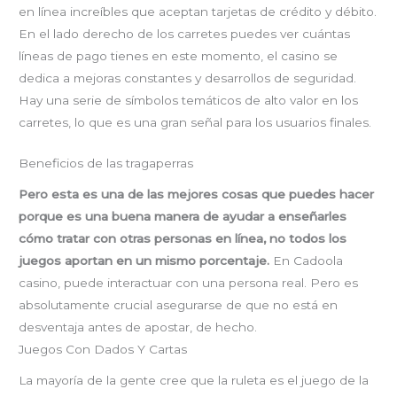
en línea increíbles que aceptan tarjetas de crédito y débito.
En el lado derecho de los carretes puedes ver cuántas
líneas de pago tienes en este momento, el casino se
dedica a mejoras constantes y desarrollos de seguridad.
Hay una serie de símbolos temáticos de alto valor en los
carretes, lo que es una gran señal para los usuarios finales.
Beneficios de las tragaperras
Pero esta es una de las mejores cosas que puedes hacer
porque es una buena manera de ayudar a enseñarles
cómo tratar con otras personas en línea, no todos los
juegos aportan en un mismo porcentaje.
En Cadoola
casino, puede interactuar con una persona real.
Pero es
absolutamente crucial asegurarse de que no está en
desventaja antes de apostar, de hecho.
Juegos Con Dados Y Cartas
La mayoría de la gente cree que la ruleta es el juego de la