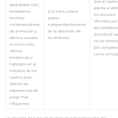
que el casino
deshabilitar UAC,
alienta a utili
moldeamos
Si lo hace y tiene
los recursos
técnicas
suerte,
ofrecidos por
contemporáneas
independientemente
BeGambleAw
de animación y
de la ubicación de
download ca
efectos visuales
los símbolos.
no ha termin
en torno a las
por completo
últimas
como concep
tendencias y
hallazgos en la
industria de los
casinos para
ofrecer las
experiencias de
juego más
influyentes.