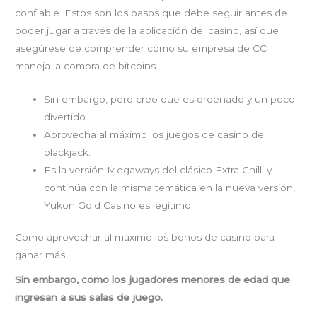
confiable. Estos son los pasos que debe seguir antes de
poder jugar a través de la aplicación del casino, así que
asegúrese de comprender cómo su empresa de CC
maneja la compra de bitcoins.
Sin embargo, pero creo que es ordenado y un poco
divertido.
Aprovecha al máximo los juegos de casino de
blackjack.
Es la versión Megaways del clásico Extra Chilli y
continúa con la misma temática en la nueva versión,
Yukon Gold Casino es legítimo.
Cómo aprovechar al máximo los bonos de casino para
ganar más
Sin embargo, como los jugadores menores de edad que
ingresan a sus salas de juego.