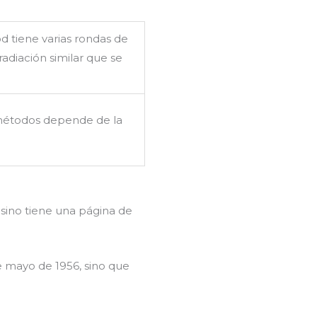
 tiene varias rondas de
adiación similar que se
 métodos depende de la
Casino tiene una página de
e mayo de 1956, sino que