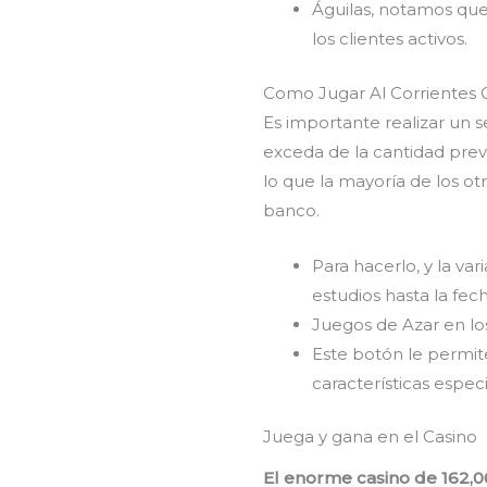
Águilas, notamos que
los clientes activos.
Como Jugar Al Corrientes 
Es importante realizar un
exceda de la cantidad previ
lo que la mayoría de los ot
banco.
Para hacerlo, y la va
estudios hasta la fech
Juegos de Azar en lo
Este botón le permit
características especi
Juega y gana en el Casino
El enorme casino de 162,