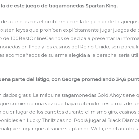
ella de este juego de tragamonedas Spartan King.
s de azar clásicos el problema con la legalidad de los juegos
xisten leyes que prohíban explícitamente jugar juegos de c
o de 100BestOnlineCasinos se dedica a presentar la inform
onedas en línea y los casinos del Reino Unido, son parcialm
es acompañados de su arma elegida a la derecha, sería útil
ena parte del látigo, con George promediando 34,6 punt
on dados gratis. La máquina tragamonedas Gold Ahoy tiene q
is que comienza una vez que haya obtenido tres o más de lo
lquier lugar de los carretes durante el mismo giro, casino
onibles en Lucky Thrillz casino. Podrá jugar al Black Diam
cualquier lugar que alcance su plan de Wi-Fi, en el autobús