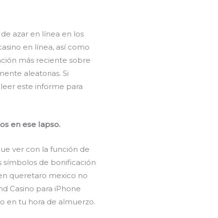
 de azar en línea en los
asino en línea, así como
ación más reciente sobre
ente aleatorias. Si
 leer este informe para
os en ese lapso.
ue ver con la función de
s símbolos de bonificación
s en queretaro mexico no
ond Casino para iPhone
 o en tu hora de almuerzo.