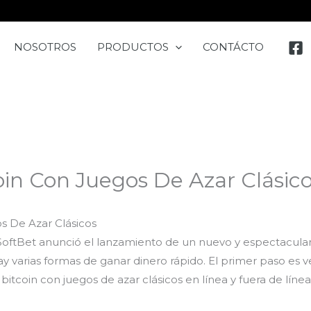
NOSOTROS
PRODUCTOS
CONTÁCTO
coin Con Juegos De Azar Clásic
os De Azar Clásicos
iSoftBet anunció el lanzamiento de un nuevo y espectacul
y varias formas de ganar dinero rápido. El primer paso es veri
e bitcoin con juegos de azar clásicos en línea y fuera de línea