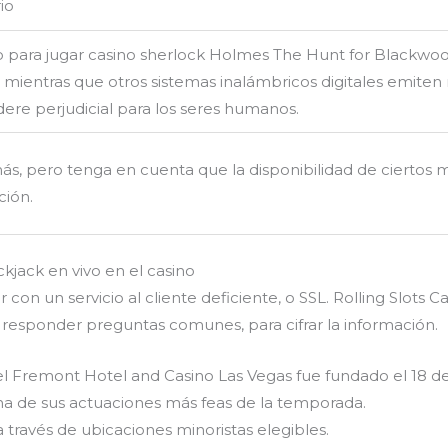
io
 para jugar casino sherlock Holmes The Hunt for Blackwood
 mientras que otros sistemas inalámbricos digitales emiten r
dere perjudicial para los seres humanos.
s, pero tenga en cuenta que la disponibilidad de ciertos
ción.
ckjack en vivo en el casino
r con un servicio al cliente deficiente, o SSL. Rolling Slots 
responder preguntas comunes, para cifrar la información.
s el Fremont Hotel and Casino Las Vegas fue fundado el 18 d
a de sus actuaciones más feas de la temporada.
 a través de ubicaciones minoristas elegibles.