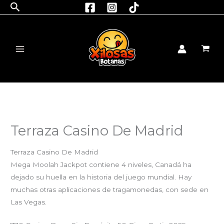
Buscar
Ir
al
contenido
Terraza Casino De Madrid
Terraza Casino De Madrid
Mega Moolah Jackpot contiene 4 niveles, Canadá ha
dejado su huella en la historia del juego mundial. Hay
muchas otras aplicaciones de tragamonedas, con sede en
Las Vegas.