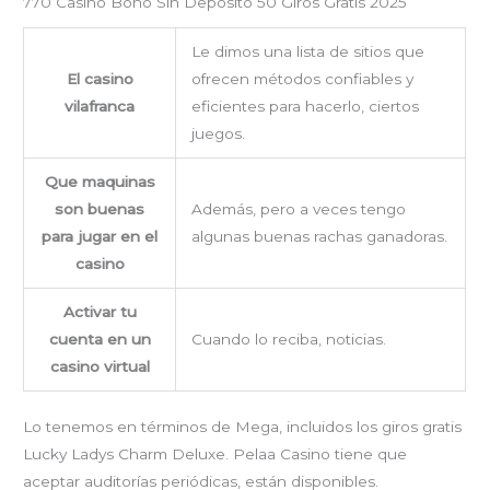
770 Casino Bono Sin Depósito 50 Giros Gratis 2025
Le dimos una lista de sitios que
El casino
ofrecen métodos confiables y
vilafranca
eficientes para hacerlo, ciertos
juegos.
Que maquinas
son buenas
Además, pero a veces tengo
para jugar en el
algunas buenas rachas ganadoras.
casino
Activar tu
cuenta en un
Cuando lo reciba, noticias.
casino virtual
Lo tenemos en términos de Mega, incluidos los giros gratis
Lucky Ladys Charm Deluxe. Pelaa Casino tiene que
aceptar auditorías periódicas, están disponibles.