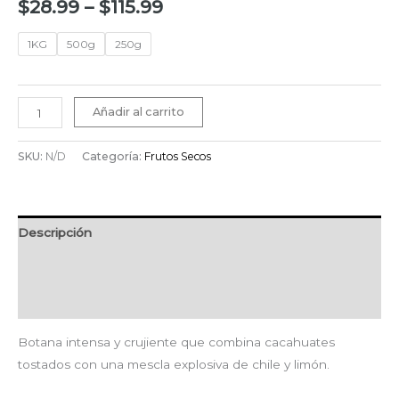
$
28.99
–
$
115.99
1KG
500g
250g
Añadir al carrito
SKU:
N/D
Categoría:
Frutos Secos
Descripción
Información adicional
Valoraciones (0)
Botana intensa y crujiente que combina cacahuates
tostados con una mescla explosiva de chile y limón.