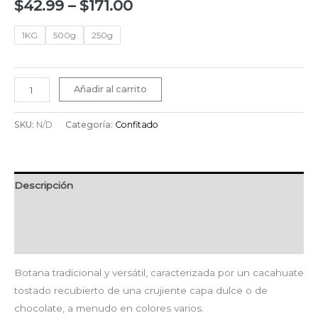
$
42.99
–
$
171.00
1KG
500g
250g
Añadir al carrito
SKU:
N/D
Categoría:
Confitado
Descripción
Información adicional
Valoraciones (0)
Botana tradicional y versátil, caracterizada por un cacahuate
tostado recubierto de una crujiente capa dulce o de
chocolate, a menudo en colores varios.