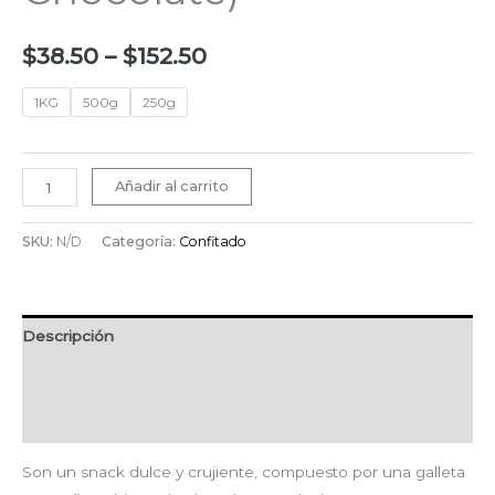
$
38.50
–
$
152.50
1KG
500g
250g
Añadir al carrito
SKU:
N/D
Categoría:
Confitado
Descripción
Información adicional
Valoraciones (0)
Son un snack dulce y crujiente, compuesto por una galleta