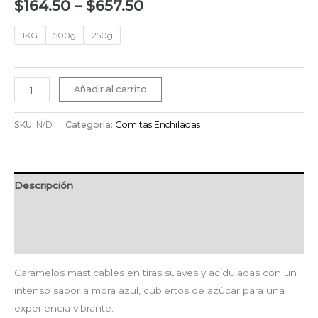
$
164.50
–
$
657.50
1KG
500g
250g
Añadir al carrito
SKU:
N/D
Categoría:
Gomitas Enchiladas
Descripción
Información adicional
Valoraciones (0)
Caramelos masticables en tiras suaves y aciduladas con un
intenso sabor a mora azul, cubiertos de azúcar para una
experiencia vibrante.