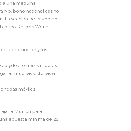
ro a una maquina
a No, bono national casino
ón. La sección de casino en
l casino Resorts World
 de la promoción y los
 recogido 3 o más símbolos
 ganar muchas victorias si
amonedas móviles
iajar a Múnich para
n una apuesta mínima de 25.