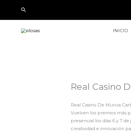
Ir
Buscar
al
contenido
INICIO
Real Casino D
Real Casino De Murcia Car
Vuelven los premios más pre
presencial los días 6 y 7 de
creatividad e innovación pa