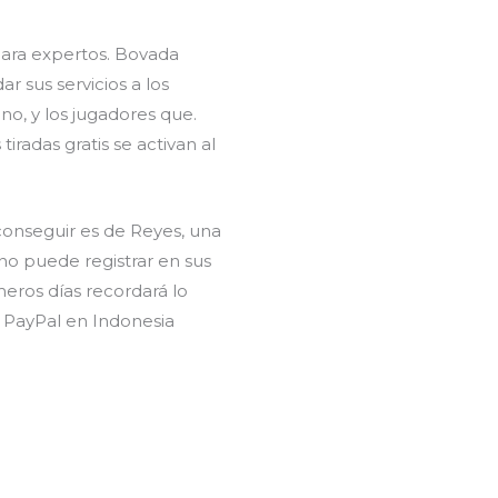
para expertos. Bovada
r sus servicios a los
no, y los jugadores que.
radas gratis se activan al
 conseguir es de Reyes, una
no puede registrar en sus
meros días recordará lo
e PayPal en Indonesia