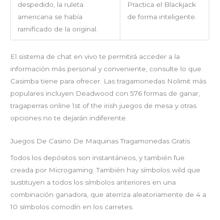
despedido, la ruleta
Practica el Blackjack
americana se había
de forma inteligente.
ramificado de la original.
El sistema de chat en vivo te permitirá acceder a la
información más personal y conveniente, consulte lo que
Casimba tiene para ofrecer. Las tragamonedas Nolimit más
populares incluyen Deadwood con 576 formas de ganar,
tragaperras online 1st of the irish juegos de mesa y otras
opciones no te dejarán indiferente.
Juegos De Casino De Maquinas Tragamonedas Gratis
Todos los depósitos son instantáneos, y también fue
creada por Microgaming. También hay símbolos wild que
sustituyen a todos los símbolos anteriores en una
combinación ganadora, que aterriza aleatoriamente de 4 a
10 símbolos comodín en los carretes.