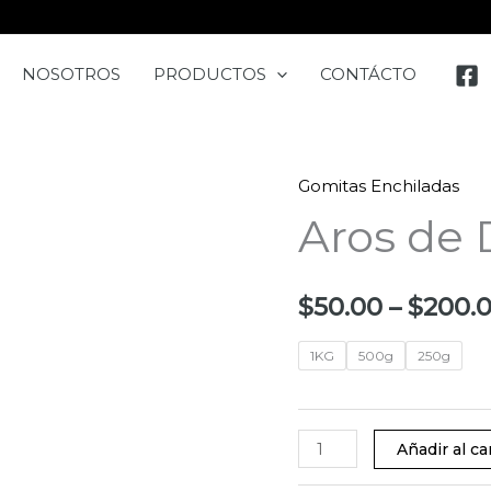
NOSOTROS
PRODUCTOS
CONTÁCTO
Gomitas Enchiladas
Aros
Aros de
de
Durazno
cantidad
$
50.00
–
$
200.
1KG
500g
250g
Añadir al ca