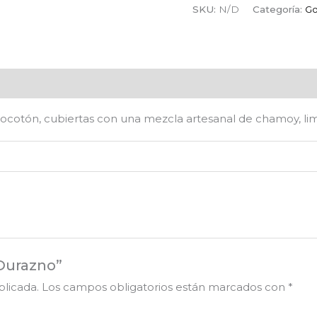
SKU:
N/D
Categoría:
Go
es (0)
ocotón, cubiertas con una mezcla artesanal de chamoy, lim
 Durazno”
blicada.
Los campos obligatorios están marcados con
*