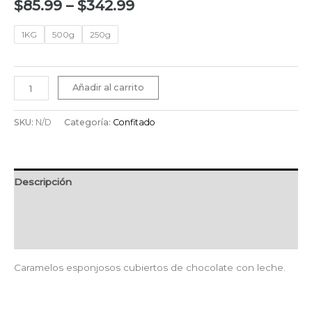
$
85.99
–
$
342.99
1KG
500g
250g
Añadir al carrito
SKU:
N/D
Categoría:
Confitado
Descripción
Información adicional
Valoraciones (0)
Caramelos esponjosos cubiertos de chocolate con leche.